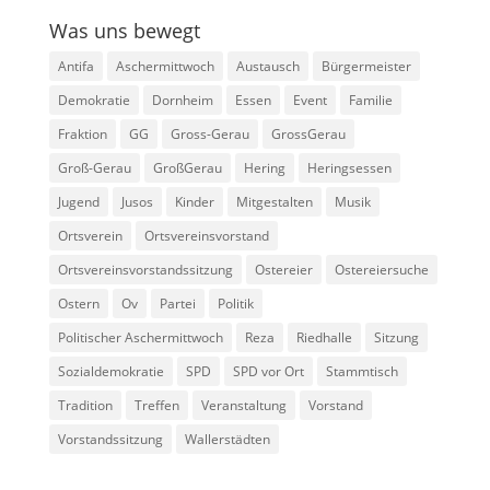
Was uns bewegt
Antifa
Aschermittwoch
Austausch
Bürgermeister
Demokratie
Dornheim
Essen
Event
Familie
Fraktion
GG
Gross-Gerau
GrossGerau
Groß-Gerau
GroßGerau
Hering
Heringsessen
Jugend
Jusos
Kinder
Mitgestalten
Musik
Ortsverein
Ortsvereinsvorstand
Ortsvereinsvorstandssitzung
Ostereier
Ostereiersuche
Ostern
Ov
Partei
Politik
Politischer Aschermittwoch
Reza
Riedhalle
Sitzung
Sozialdemokratie
SPD
SPD vor Ort
Stammtisch
Tradition
Treffen
Veranstaltung
Vorstand
Vorstandssitzung
Wallerstädten