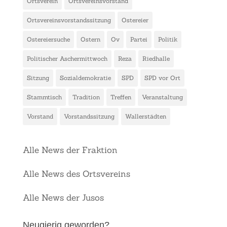
Ortsverein
Ortsvereinsvorstand
Ortsvereinsvorstandssitzung
Ostereier
Ostereiersuche
Ostern
Ov
Partei
Politik
Politischer Aschermittwoch
Reza
Riedhalle
Sitzung
Sozialdemokratie
SPD
SPD vor Ort
Stammtisch
Tradition
Treffen
Veranstaltung
Vorstand
Vorstandssitzung
Wallerstädten
Alle News der Fraktion
Alle News des Ortsvereins
Alle News der Jusos
Neugierig geworden?