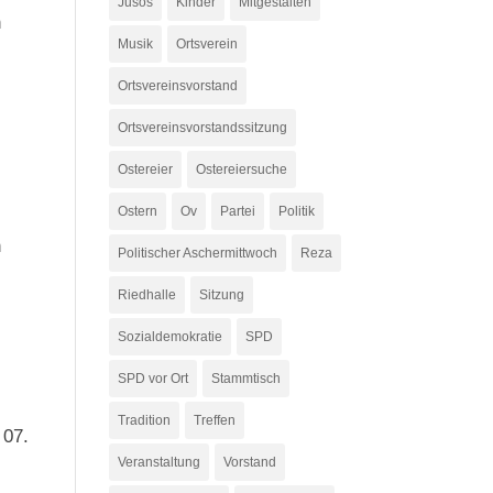
Jusos
Kinder
Mitgestalten
n
Musik
Ortsverein
Ortsvereinsvorstand
Ortsvereinsvorstandssitzung
Ostereier
Ostereiersuche
Ostern
Ov
Partei
Politik
n
Politischer Aschermittwoch
Reza
Riedhalle
Sitzung
Sozialdemokratie
SPD
SPD vor Ort
Stammtisch
Tradition
Treffen
 07.
Veranstaltung
Vorstand