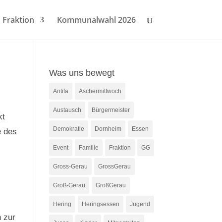
Fraktion
Kommunalwahl 2026
Was uns bewegt
Antifa
Aschermittwoch
Austausch
Bürgermeister
kt
Demokratie
Dornheim
Essen
e des
Event
Familie
Fraktion
GG
Gross-Gerau
GrossGerau
Groß-Gerau
GroßGerau
Hering
Heringsessen
Jugend
h zur