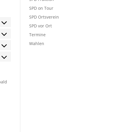
SPD on Tour
SPD Ortsverein
sent
SPD vor Ort
Termine
sent
ice
Wahlen
dfence
sent
ice
le-
sent
ice
s
le-
ice
aptcha
tiges
bald
t