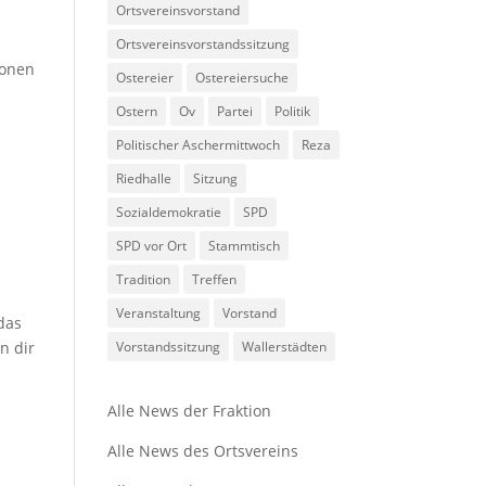
Ortsvereinsvorstand
m
Ortsvereinsvorstandssitzung
ionen
Ostereier
Ostereiersuche
Ostern
Ov
Partei
Politik
Politischer Aschermittwoch
Reza
Riedhalle
Sitzung
Sozialdemokratie
SPD
SPD vor Ort
Stammtisch
Tradition
Treffen
Veranstaltung
Vorstand
 das
n dir
Vorstandssitzung
Wallerstädten
Alle News der Fraktion
Alle News des Ortsvereins