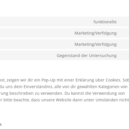
funktionelle
Con
to
Marketing/Verfolgung
Con
serv
to
Marketing/Verfolgung
wor
Con
serv
to
Gegenstand der Untersuchung
goog
Con
serv
font
to
goog
serv
rec
sons
, zeigen wir dir ein Pop-Up mit einer Erklärung über Cookies. So
t du uns dein Einverständnis, alle von dir gewählten Kategorien von
lärung beschrieben zu verwenden. Du kannst die Verwendung von
er bitte beachte, dass unsere Website dann unter Umständen nich
n