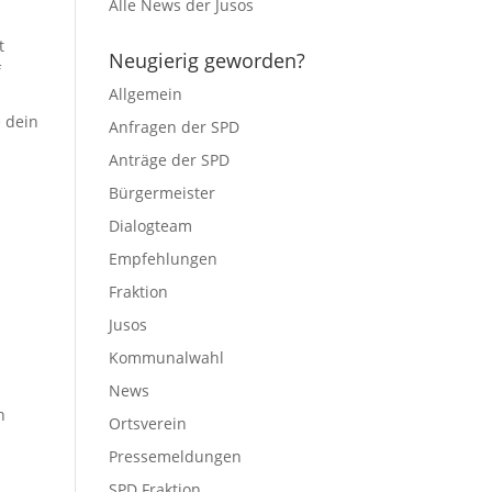
Alle News der Jusos
t
Neugierig geworden?
f
Allgemein
r
 dein
Anfragen der SPD
Anträge der SPD
Bürgermeister
Dialogteam
Empfehlungen
Fraktion
Jusos
Kommunalwahl
News
n
Ortsverein
Pressemeldungen
SPD Fraktion