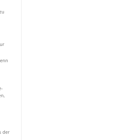
 zu
eur
denn
e-
en,
s der