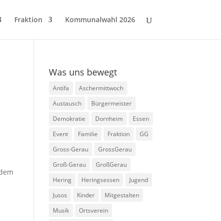
Fraktion
Kommunalwahl 2026
Was uns bewegt
Antifa
Aschermittwoch
Austausch
Bürgermeister
Demokratie
Dornheim
Essen
Event
Familie
Fraktion
GG
Gross-Gerau
GrossGerau
Groß-Gerau
GroßGerau
rdem
Hering
Heringsessen
Jugend
Jusos
Kinder
Mitgestalten
Musik
Ortsverein