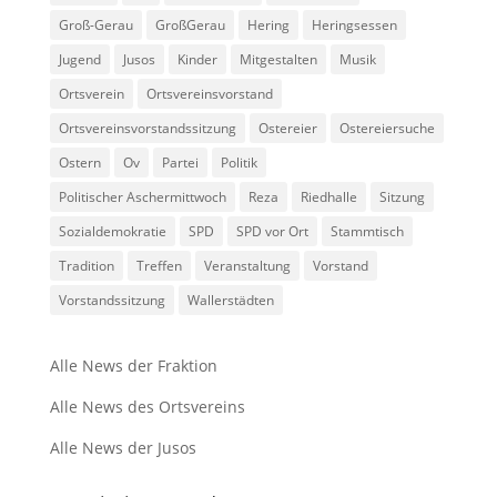
Groß-Gerau
GroßGerau
Hering
Heringsessen
Jugend
Jusos
Kinder
Mitgestalten
Musik
Ortsverein
Ortsvereinsvorstand
Ortsvereinsvorstandssitzung
Ostereier
Ostereiersuche
Ostern
Ov
Partei
Politik
Politischer Aschermittwoch
Reza
Riedhalle
Sitzung
Sozialdemokratie
SPD
SPD vor Ort
Stammtisch
Tradition
Treffen
Veranstaltung
Vorstand
Vorstandssitzung
Wallerstädten
Alle News der Fraktion
Alle News des Ortsvereins
Alle News der Jusos