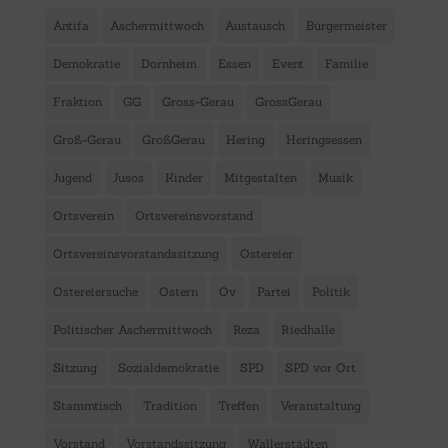
Antifa
Aschermittwoch
Austausch
Bürgermeister
Demokratie
Dornheim
Essen
Event
Familie
Fraktion
GG
Gross-Gerau
GrossGerau
Groß-Gerau
GroßGerau
Hering
Heringsessen
Jugend
Jusos
Kinder
Mitgestalten
Musik
Ortsverein
Ortsvereinsvorstand
Ortsvereinsvorstandssitzung
Ostereier
Ostereiersuche
Ostern
Ov
Partei
Politik
Politischer Aschermittwoch
Reza
Riedhalle
Sitzung
Sozialdemokratie
SPD
SPD vor Ort
Stammtisch
Tradition
Treffen
Veranstaltung
Vorstand
Vorstandssitzung
Wallerstädten