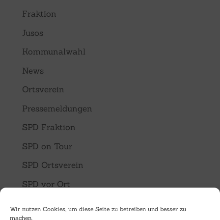
Fraktion
Jusos
Kommunalwahl
News
Ortsverein
Pressemeldungen
SPD Fraktion
SPD on Tour
SPD Ortsverein
SPD vor Ort
Termine
Wir nutzen Cookies, um diese Seite zu betreiben und besser zu
machen.