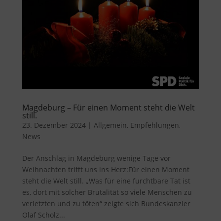
Magdeburg – Für einen Moment steht die Welt
still.
23. Dezember 2024
|
Allgemein
,
Empfehlungen
,
News
Der Anschlag in Magdeburg wenige Tage vor
Weihnachten trifft uns ins Herz:Für einen Moment
steht die Welt still. „Was für eine furchtbare Tat ist
es, dort mit solcher Brutalität so viele Menschen zu
verletzten und zu töten“ zeigte sich Bundeskanzler
Olaf Scholz...