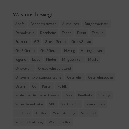
Was uns bewegt
Antifa
Aschermittwoch
Austausch
Bürgermeister
Demokratie
Dornheim
Essen
Event
Familie
Fraktion
GG
Gross-Gerau
GrossGerau
Groß-Gerau
GroßGerau
Hering
Heringsessen
Jugend
Jusos
Kinder
Mitgestalten
Musik
Ortsverein
Ortsvereinsvorstand
Ortsvereinsvorstandssitzung
Ostereier
Ostereiersuche
Ostern
Ov
Partei
Politik
Politischer Aschermittwoch
Reza
Riedhalle
Sitzung
Sozialdemokratie
SPD
SPD vor Ort
Stammtisch
Tradition
Treffen
Veranstaltung
Vorstand
Vorstandssitzung
Wallerstädten