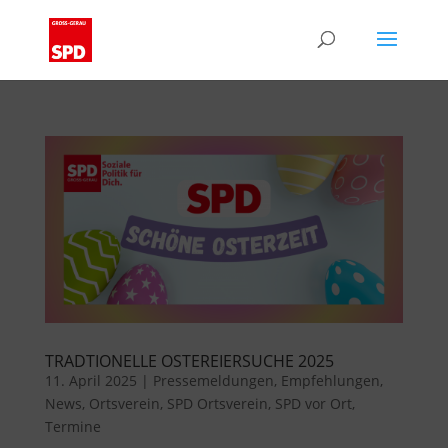
TRADTIONELLE OSTEREIERSUCHE 2025
11. April 2025
|
Pressemeldungen
,
Empfehlungen
,
News
,
Ortsverein
,
SPD Ortsverein
,
SPD vor Ort
,
Termine