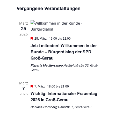
Navigat
und
wählen.
Vergangene Veranstaltungen
Ansichten,
Navigation
März
25
2026
Hervorgehoben
25. März | 19:00
bis
22:00
Jetzt mitreden! Willkommen in der
Runde – Bürgerdialog der SPD
Groß-Gerau
Heißfeldstraße 36, Groß-
Pizzeria Mediterraneo
Gerau
März
Hervorgehoben
7. März | 18:00
bis
21:00
7
Wichtig: Internationaler Frauentag
2026
2026 in Groß-Gerau
Hauptstr. 1, Groß-Gerau
Schloss Dornberg