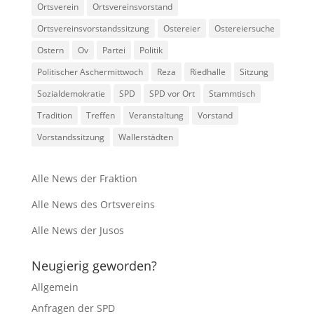
Ortsverein
Ortsvereinsvorstand
Ortsvereinsvorstandssitzung
Ostereier
Ostereiersuche
Ostern
Ov
Partei
Politik
Politischer Aschermittwoch
Reza
Riedhalle
Sitzung
Sozialdemokratie
SPD
SPD vor Ort
Stammtisch
Tradition
Treffen
Veranstaltung
Vorstand
Vorstandssitzung
Wallerstädten
Alle News der Fraktion
Alle News des Ortsvereins
Alle News der Jusos
Neugierig geworden?
Allgemein
Anfragen der SPD