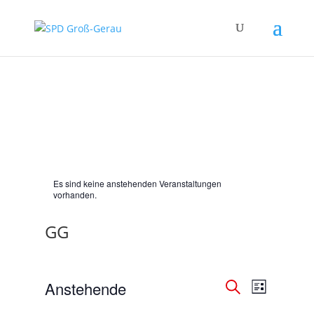
Es sind keine anstehenden Veranstaltungen
vorhanden.
GG
Veranstal
Veranst
Anstehende
Liste
Ansicht
Suche
Suche
Datum