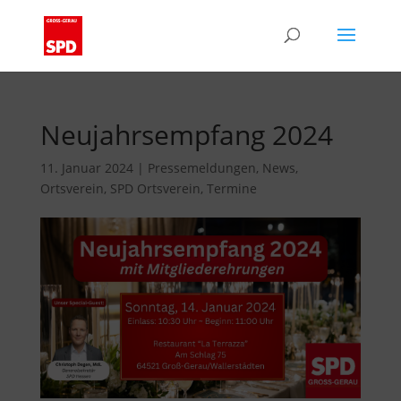
Neujahrsempfang 2024
11. Januar 2024
|
Pressemeldungen
,
News
,
Ortsverein
,
SPD Ortsverein
,
Termine