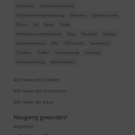
Ortsverein
Ortsvereinsvorstand
Ortsvereinsvorstandssitzung
Ostereier
Ostereiersuche
Ostern
Ov
Partei
Politik
Politischer Aschermittwoch
Reza
Riedhalle
Sitzung
Sozialdemokratie
SPD
SPD vor Ort
Stammtisch
Tradition
Treffen
Veranstaltung
Vorstand
Vorstandssitzung
Wallerstädten
Alle News der Fraktion
Alle News des Ortsvereins
Alle News der Jusos
Neugierig geworden?
Allgemein