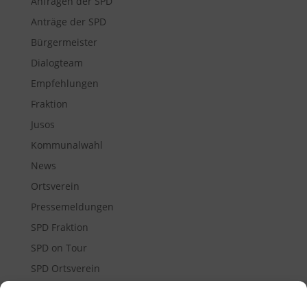
Anfragen der SPD
Anträge der SPD
Bürgermeister
Dialogteam
Empfehlungen
Fraktion
Jusos
Kommunalwahl
News
Ortsverein
Pressemeldungen
SPD Fraktion
SPD on Tour
SPD Ortsverein
SPD vor Ort