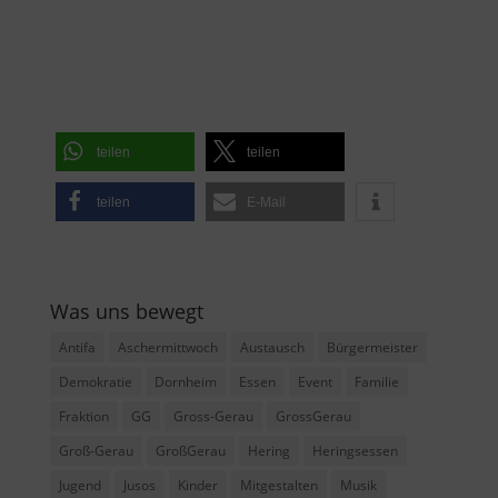
teilen
teilen
teilen
E-Mail
Was uns bewegt
Antifa
Aschermittwoch
Austausch
Bürgermeister
Demokratie
Dornheim
Essen
Event
Familie
Fraktion
GG
Gross-Gerau
GrossGerau
Groß-Gerau
GroßGerau
Hering
Heringsessen
Jugend
Jusos
Kinder
Mitgestalten
Musik